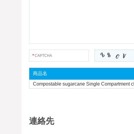
商品名
Compostable sugarcane Single Compartment c
連絡先